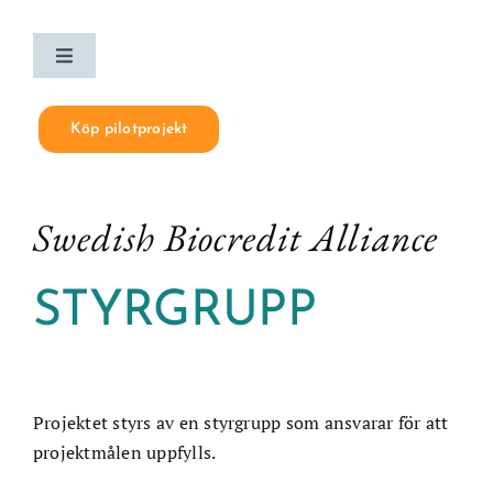
Skip
to
Toggle
content
Navigation
Hem
Köp pilotprojekt
Vad är biokrediter?
Swedish
Biocredit
Alliance
Varför biokrediter?
STYRGRUPP
Standard
Webbinarier
Projektet styrs av en styrgrupp som ansvarar för att
projektmålen uppfylls.
Om oss