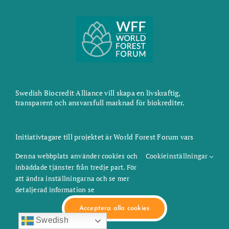
Kontakt
Swedish Biocredit Alliance vill skapa en livskraftig,
transparent och ansvarsfull marknad för biokrediter.
Initiativtagare till projektet är World Forest Forum vars
långsiktiga mål är att vara en katalysator och en plattform för
att tillvarata och utveckla skogens alla resurser och driva
Denna webbplats använder cookies och
Cookieinställningar
frågor som ger tydliga resultat.
inbäddade tjänster från tredje part. För
att ändra inställningarna och se mer
detaljerad information se
Acceptera alla cookies
Swedish